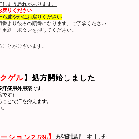
てしまう恐れがあります。
お戻りください
たら速やかに
お戻りください
順番より後ろの順番になります。
ご了承ください
「更新」ボタンを押してください。
ることがございます
。
クゲル
】処方開始しました
多汗症用外用薬
です。
薬です）
ることで汗を抑えます。
い。
ーション2.5%】
が登場しました