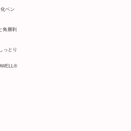
酸化ベン
用と角層剥
しっとり
ELL®
。