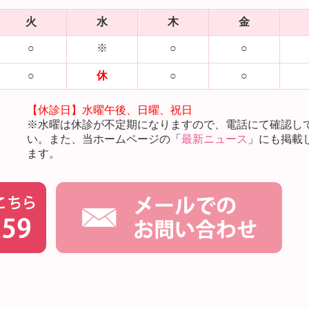
火
水
木
金
○
※
○
○
○
休
○
○
【休診日】水曜午後、日曜、祝日
※水曜は休診が不定期になりますので、電話にて確認し
い。
また、当ホームページの「
最新ニュース
」にも掲載
ます。