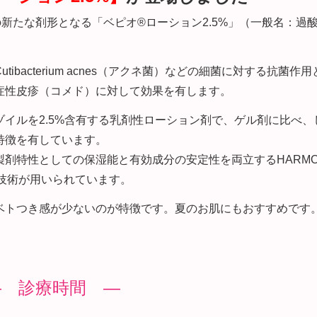
」の新たな剤形となる「ベピオ®ローション2.5%」（一般名：過
bacterium acnes（アクネ菌）などの細菌に対する抗菌作
症性皮疹（コメド）に対して効果を有します。
イルを2.5%含有する乳剤性ローション剤で、ゲル剤に比べ、
特徴を有しています。
剤特性としての保湿能と有効成分の安定性を両立するHARMOW
製剤化技術が用いられています。
ベトつき感が少ないのが特徴です。夏のお肌にもおすすめです
― 診療時間 ―