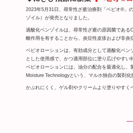
2023年5月31日、尋常性ざ瘡治療剤「ベピオ®
ゾイル）が発売となりました。
過酸化ベンゾイルは、尋常性ざ瘡の原因菌であるCuti
離作用を有することから、炎症性皮疹および非炎
ベピオローションは、有効成分として過酸化ベンゾ
とした使用感で、かつ適用部位に塗り広げやすい
ベピオローションには、油分の配合を最適化し、製
Moisture Technologyという、マルホ独自の
かぶれにくく、ゲル剤やクリームより塗りやすく