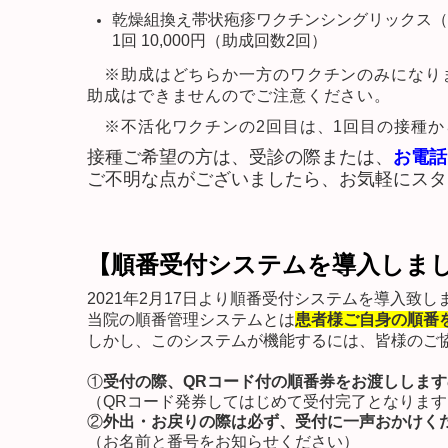
乾燥組換え帯状疱疹ワクチンシングリックス（
1回 10,000円（助成回数2回）
※助成はどちらか一方のワクチンのみになり
助成はできませんのでご注意ください。
​ ※不活化ワクチンの2回目は、1回目の接種
接種ご希望の方は、受診の際または、
お電話（
ご不明な点がございましたら、お気軽にスタ
【順番受付シ
ステムを導入しま
2021年2月17日より順番受付システムを導入致し
当院の順番管理システムとは
患者様ご自身の順番
しかし、このシステムが機能するには、皆様のご
①
受付の際、QRコード付の順番券をお渡しします
（QRコード発券してはじめて受付完了となります
②
外出・お戻りの際は必ず、受付に一声おかけく
（お名前と番号をお知らせください）