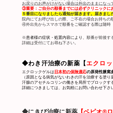
お戻りのお声がけがない場合は外出のままになっ
③重要：ご自分の順番までには必ずクリニックに
５番目に
なりましたら通知が届きます。届きまし
院内にて
お呼び
出しの際
、ご不在の場合
お持ちの
④外出先からスマホで順番をご確認する際は随時
※
患者様の症状・処置内容により、
順番が前後
す
詳細は受付にてお尋ね下さい。
◆わき汗治療の新薬【
エクロッ
エクロックゲルは
日本初の保険適応
の原発性腋窩
（原因となる病気がないわきの汗を治療する塗り
汗腺のアセチルコリンの働きを局所でブロックす
詳細につきましては、お気軽にお問い合わせ下さ
◆にきび治療に新薬
【ベピオ®ロ