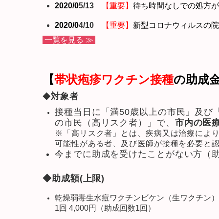
2020/0
5/13
【重要】
待ち時間なしでの処方が
2020/0
4/10
【重要】
新型コロナウィルスの院
一覧を見る ≫
【
帯状疱疹ワクチン接種
の助成
対象者
◆
接種当日に「満50歳以上の市民」及び
の市民（高リスク者）」で、
市内の医
※「高リスク者」とは、疾病又は治療によ
可能性がある者、及び医師が接種を必要と
今までに助成を受けたことがない方（助
◆助成額(上限)
乾燥弱毒生水痘ワクチンビケン（生ワクチン）
1回 4,000円（助成回数1回）