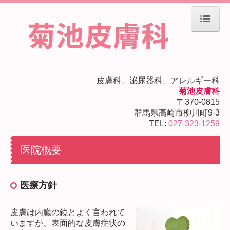
ホーム
診察内容
皮膚科、泌尿器科、アレルギー科
院長挨拶
菊池皮膚科
〒370-0815
化粧品紹介
群馬県高崎市柳川町9-3
TEL:
027-323-1259
FAQ
医院概要
医院概要
最新ニュース
医療方針
地図
皮膚は内臓の鏡とよく言われて
いますが、表面的な皮膚症状の
お問い合わせ